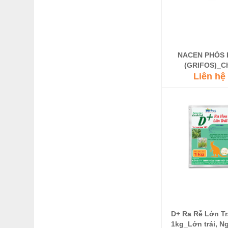
NACEN PHÓS 
(GRIFOS)_C
500ml_Tạo mầm h
Liên hệ
lá nhanh, khán
khuẩn
D+ Ra Rễ Lớn Tr
1kg_Lớn trái, Ng