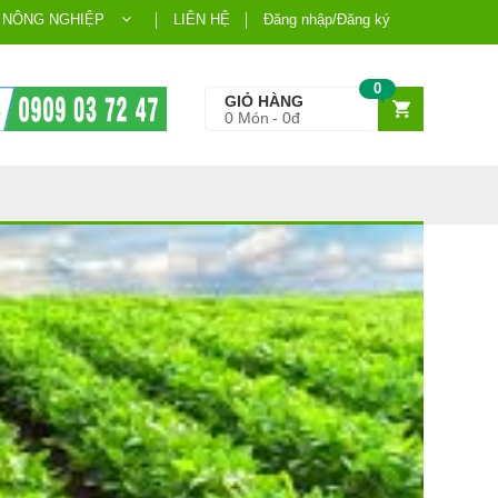
 NÔNG NGHIỆP
LIÊN HỆ
Đăng nhập/Đăng ký
0
GIỎ HÀNG
0
Món
0đ