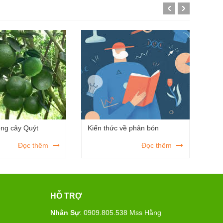
ồng cây Quýt
Kiến thức về phân bón
Kỹ 
Đọc thêm
Đọc thêm
HỖ TRỢ
Nhân Sự
: 0909.805.538 Mss Hằng