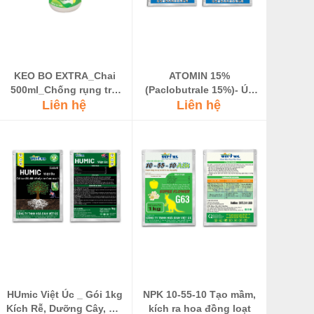
KEO BO EXTRA_Chai
ATOMIN 15%
500ml_Chống rụng trái
(Paclobutrale 15%)- Úc
thần tốc, dai cuống, đậu
Liên hệ
chế sinh trưởng, Tạo
Liên hệ
trái nhiều
mầm hoa, kích ra hoa
đồng loạt
HUmic Việt Úc _ Gói 1kg
NPK 10-55-10 Tạo mầm,
Kích Rễ, Dưỡng Cây, Cải
kích ra hoa đồng loạt