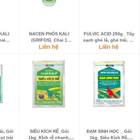
KALI
NACEN PHÓS KALI
FULVIC ACID 250g_ Tây
hai
(GRIFOS)_Chai 1
sạch ghẻ lá, ghẻ trái, nở
oa, già
Lít_Tạo mầm hoa, già lá
Liên hệ
lá nhanh, bóng lá
Liên hệ
g nấm
nhanh, kháng nấm
khuẩn
ái, Gói
SIÊU KÍCH RỄ_Gói
ĐẠM SINH HỌC _ Gói
ọt trái
1kg_KÍch rễ nhanh,
1kg_Siêu Kích Rễ,