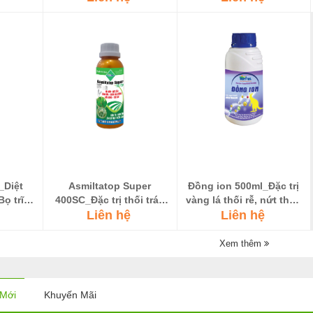
Đặc trị
p Sáp,
Bọ xít,
g
_Diệt
Asmiltatop Super
Đồng ion 500ml_Đặc trị
ọ trĩ,
400SC_Đặc trị thối trái,
vàng lá thối rễ, nứt thân
 Mối,
thối đít trái Sầu riêng
Liên hệ
Liên hệ
xì mũ....
ng
Xem thêm
Mới
Khuyến Mãi