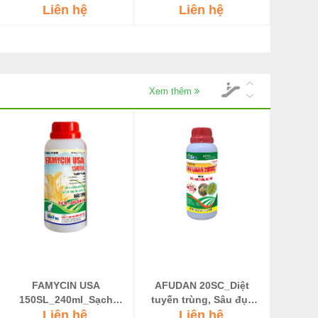
Liên hệ
Tạo Đất
Liên hệ
Xem thêm
FAMYCIN USA
AFUDAN 20SC_Diệt
150SL_240ml_Sạch
tuyến trùng, Sâu đục
khuẩn, Nấm bệnh, Thán
Liên hệ
thân, Kiến, Mối
Liên hệ