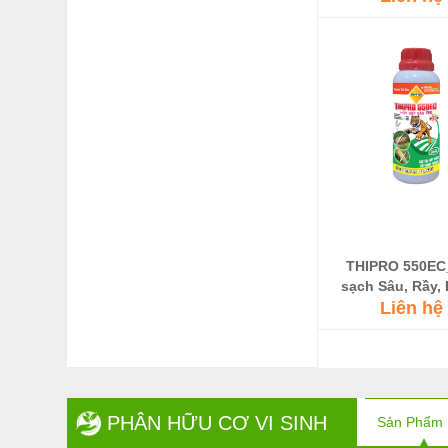
g/l)_Chai 450ml_
Tuyến trùng, Rệ
bọ trĩ, Rầy nâu, 
Sâu khoan
THIPRO 550EC
sạch Sâu, Rầy, B
Rệp Sáp, Kiến,
Liên hệ
Tuyến Trù
PHÂN HỮU CƠ VI SINH
Sản Phẩm 