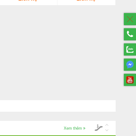
thư, Thối nhũn
Xem thêm