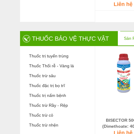
Liên hệ
THUỐC BẢO VỆ THỰC VẬT
Sản 
Thuốc trị tuyến trùng
Thuốc Thối rễ - Vàng lá
Thuốc trừ sâu
Thuốc đặc trị bọ trĩ
Thuốc trị nấm bệnh
Thuốc trừ Rầy - Rệp
Thuốc trừ cỏ
BISECTOR 50
Thuốc trừ nhện
(Dimethoate: 40
Fenobucard:
Liên hệ