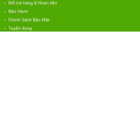
Đổi trả hàng & Hoàn tiền
Bảo Hành
Chính Sách Bảo Mật
Tuyển dụng
HỖ TRỢ
Nhân Sự
: 0909.805.538 Mss Hằng
Kinh Doanh:
0962.245.139 Mss Loan
CSKH 24/7:
0979.883.896 Mrs Đình Tuấn
Kỹ Thuật
: 09.09.037.247 Ks Thái
MẠNG XÃ HỘI