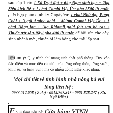
sau cấp 1 cử:
1 Xô Dzọt đọt + 6kg Đạm sinh học + 2kg
Siêu kích Rễ + 1 chai Combi Việt Úc/ pha 2500 lít nước
,
kết hợp phun định kỳ 7 ngày/cử:
1 chai Nhú đọt, Bung
Chồi + 3 gói Amino acid
+
400ml Combi Việt Úc
+
1
chai Đồng ion + 1kg Ridomil gold (cử sau bỏ ra) +
Thuốc trừ sâu-Rầy/ pha 400 lít nước
để hồi sức cho cây,
sinh nhánh mới, chuẩn bị làm bông cho trái lấp sau.
۞
Lưu ý:
Quy trình chỉ mang tính chất phổ thông. Tùy vào
đặc điểm và mục tiêu cá nhân của từng nông thôn, từng vườn,
khí hậu, và từng vùng mà có nhiều công nghệ khác nhau.
Mọi chi tiết về tình hình nhà nông bà vui
lòng liên hệ
:
0933.512.658 ( Zalo) - 0915.767.247 - 0961.828.247 ( KS.
Ngô Điền
)
F
Cửa hàng VTNN
...........
Vui lòng liên hệ:
: