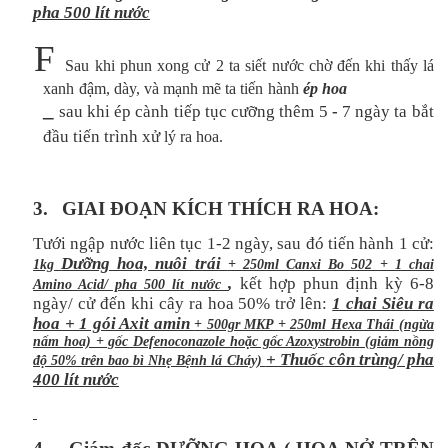
pha 500 lít nước
F
Sau khi phun xong cử 2 ta siết nước chờ đến khi thấy lá
xanh đậm, dày, và mạnh mẽ ta tiến hành
ép hoa
_
sau khi ép cành
tiếp tục cưỡng thêm 5
-
7 ngày ta bắt
đầu tiến trình xử
lý ra hoa.
3.
GIAI ĐOẠN KÍCH THÍCH RA HOA:
Tưới ngập nước liên tục 1-2 ngày, sau đó tiến hành 1 cử:
Dưỡng hoa, nuôi trái
1kg
+ 250ml Canxi Bo 502 + 1 chai
,
kết hợp phun định kỳ 6-8
Amino Acid/ pha 500 lít nước
ngày/ cử đến khi cây ra hoa 50% trở lên:
1 chai Siêu ra
hoa + 1 gói Axit amin
+ 500gr MKP + 250ml Hexa Thái (ngừa
nấm hoa) + gốc Defenoconazole hoặc gốc Azoxystrobin (giảm nồng
+ Thuốc côn trùng/ pha
độ 50% trên bao bì Nhẹ Bệnh lá Cháy)
400 lít nước