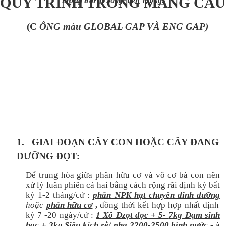
QUY TRÌNH TRỒNG MÃNG CẦU 
lượng trái từ 500gr đến 1,5 kg.
(C
ÔNG màu GLOBAL GAP VÀ ENG GAP)
1.
GIAI ĐOẠN CÂY CON HOẶC CÂY ĐANG
DƯỠNG ĐỌT:
Để trung hòa giữa phân hữu cơ và vô cơ bà con nên
xử lý
luân phiên cả hai bằng cách rộng rãi định kỳ bất
kỳ
1-2 tháng/cử
:
phân NPK hạt chuyên dinh dưỡng
hoặc
phân hữu cơ
,
đồng thời kết
hợp hợp nhất định
kỳ 7 -20 ngày/cử
:
1 Xô Dzọt đọc +
5-
7kg Đạm sinh
học + 3kg Siêu kích rễ/
pha 2200-2500 bình nước
-
à