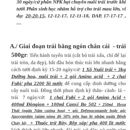
30 ngày/cử phân NPK hạt chuyên nuôi trái trước khi
tưới Phân sinh học nhằm hỗ trợ cho trái mau lớn, ví
dụ:
20-20-15
, 12-12-17, 12-11-18, DAP, 17-17-17 ,
…
A./ Giai đoạn trái bằng ngón chân cái - trái
500gr
: Tiến hành tuyển trái (cắt bỏ trái xấu, chỉ để lại
trái tròn, da đẹp), bắt đầu bón thúc trái lớn nhanh bằng
cách tưới định kỳ 15-20 ngày/
cử:
1 Xô Nuôi trái + 3kg
Dưỡng hoa, nuôi trái + 2 gói Amino acid + 2 chai
Fubi/ pha 2200 lít nước
để cung cấp dinh dưỡng cho
cây nuôi trái. Đồng thời phun định kỳ thân- cành- lá –
trái 7 ngày/cử:
1 chai Fubi + 2 gói Amino Acid +
400ml Đồngion + 100ml Canxi Bo 502
+ 250ml Hexa
Thái (ngừa Nấm cuống hoa) + gốc Defenoconazole hoặc gốc
Azoxystrobin (giảm nồng độ 50% trên bao bì nhằm ngừa Bệnh
+ Thuốc trừ Rày, Rệp sáp/ pha 400 lít nước
Cháy lá)
kích thích trái lớn nhanh, dài trái, vỏ dày, và ngừa rám