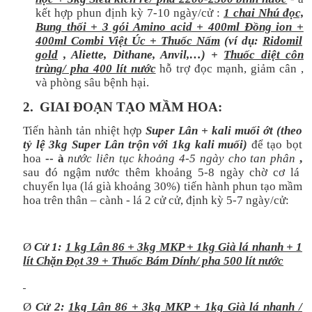
kết hợp
phun định kỳ 7-10 ngày/cử
:
1 chai Nhú đọc,
Bung thối + 3 gói Amino acid + 400ml Đồng ion +
400ml Combi Việt Úc +
Thuốc Nấm
(ví dụ:
Ridomil
gold
, Aliette, Dithane, Anvil,…) +
Thuốc diệt côn
trùng/ pha 400 lít nước
hỗ trợ đọc mạnh, giảm cân ,
và phòng sâu bệnh hại.
2.
GIAI ĐOẠN TẠO MẦM HOA:
Tiến hành tản nhiệt hợp
Super Lân + kali muối ớt (theo
tỷ lệ 3kg Super Lân trộn với 1kg kali muối)
để tạo bọt
hoa
--
à
nước liên tục khoảng 4-5 ngày cho tan phân
,
sau đó
ngậm nước thêm khoảng 5-8 ngày chờ cơ lá
chuyển lụa (lá già khoảng 30%) tiến hành phun tạo mầm
hoa trên thân – cành - lá 2 cử cử, định kỳ 5-7 ngày/cử:
Ø
Cử 1:
1 kg Lân 86 + 3kg MKP + 1kg Già lá nhanh + 1
lít Chặn Đọt 39 + Thuốc Bám Dính/ pha 500 lít nước
Ø
Cử 2:
1kg Lân 86 + 3kg MKP + 1kg Già lá nhanh /