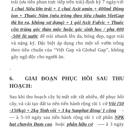
trái (ưu tiên phun trực tiếp trên trái) định kỳ 7 ngày/cử:
1 chai Siêu lớn trái + 1 chai Axit amin + 400ml Đồng
ion + Thuốc Nấm (nếu trồng theo tiêu chuẩn VietGap
thì bỏ ra, không sử dụng) + 1 gói Axit Fulvic + Thuốc
côn trùng gốc thảo mộc hoặc gốc sinh học / pha 400
-500 lít nước
để trái nhanh lên da, bóng đẹp, ngọt trái
và nặng ký. Đặc biệt áp dụng cho một số vườn trồng
theo tiêu chuẩn của “Việt Gap và Global Gap”, không
gây ngộ độc cho người ăn.
6.
GIAI ĐOẠN PHỤC HỒI SAU THU
HOẠCH:
Sau khi thu hoạch cây bị mất sức rất nhiều, để phục hồi
cây, và cải tạo đất ta nên tiến hành rộng rãi 1 cử
Vôi (50
-150kg) + 2kg Tinh vôi + 3 kg Sunphat đồng/ 1 công
-
---
à
5-10 ngày sau tiến hành rộng rãi 1 cử phân
NPK
hạt chuyên Đam cao
hoặc
phân hữu cơ
----
à
3 ngày