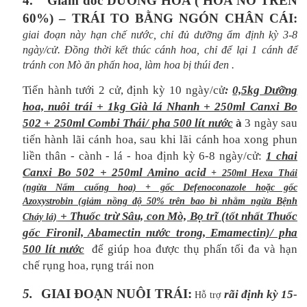
4.
Giám đốc DƯỠNG HOA ( HOA NỞ TRÊN
60%) – TRÁI TO BẰNG NGÓN CHÂN CÁI:
giai đoạn này hạn chế nước, chỉ đủ dưỡng ẩm định kỳ 3-8
ngày/cử. Đồng thời kết thúc cánh hoa, chỉ để lại 1 cánh để
tránh con Mò ăn phấn hoa, làm hoa bị thúi đen
.
Tiến hành tưới 2 cử, định kỳ 10 ngày/cử
:
0,5kg Dưỡng
hoa, nuôi trái + 1kg Già lá Nhanh + 250ml Canxi Bo
502 + 250ml Combi Thái/ pha 500 lít nước
à
3 ngày sau
tiến hành lãi cánh hoa, sau khi lãi cánh hoa xong phun
liền thân - cành - lá - hoa định kỳ 6-8 ngày/cử:
1 chai
Canxi Bo 502 + 250ml Amino acid
+ 250ml Hexa Thái
(ngừa Nấm cuống hoa) + gốc Defenoconazole hoặc gốc
Azoxystrobin (giảm nồng độ 50% trên bao bì nhằm ngừa Bệnh
+ Thuốc trừ Sâu, con Mò, Bọ trĩ (tốt nhất Thuốc
Cháy lá)
gốc Fironil, Abamectin nước trong, Emamectin)/ pha
500 lít nước
để giúp hoa được thụ phấn tối đa và hạn
chế rụng hoa, rụng trái non
5.
GIAI ĐOẠN NUÔI TRÁI:
rãi định kỳ 15-
Hỗ trợ