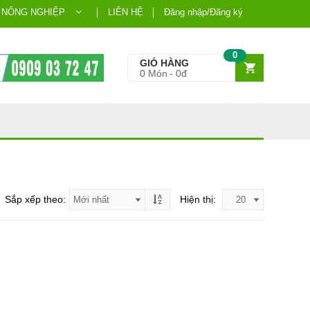
 NÔNG NGHIỆP
LIÊN HỆ
Đăng nhập/Đăng ký
0
GIỎ HÀNG
0
Món
0đ
Sắp xếp theo:
Hiện thị: