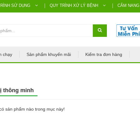
TRÌNH SỬ DỤNG
QUY TRÌNH XỬ LÝ BỆNH
CẨM NANG
n chạy
Sản phẩm khuyến mãi
Kiểm tra đơn hàng
bị thông minh
có sản phẩm nào trong mục này!