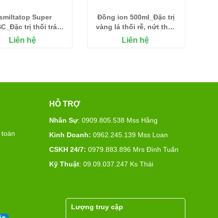
smiltatop Super
Đồng ion 500ml_Đặc trị
C_Đặc trị thối trái,
vàng lá thối rễ, nứt thân
i đít trái Sầu riêng
xì mũ....
Liên hệ
Liên hệ
HỖ TRỢ
Nhân Sự
: 0909.805.538 Mss Hằng
 toán
Kinh Doanh:
0962.245.139 Mss Loan
CSKH 24/7:
0979.883.896 Mrs Đình Tuấn
Kỹ Thuật
: 09.09.037.247 Ks Thái
Lượng truy cập