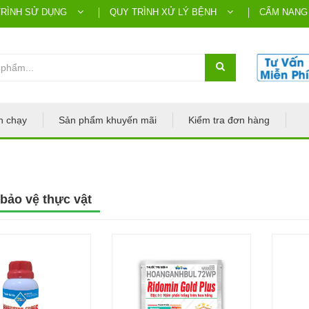
TRÌNH SỬ DỤNG
QUY TRÌNH XỬ LÝ BỆNH
CẨM NANG
n chạy
Sản phẩm khuyến mãi
Kiểm tra đơn hàng
bảo vệ thực vật