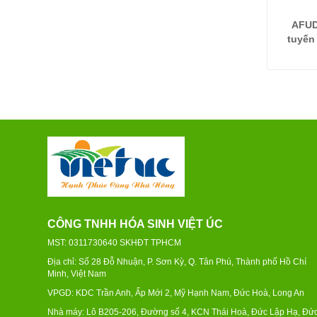
AFUD
tuyến
thâ
CÔNG TNHH HÓA SINH VIỆT ÚC
MST: 0311730640 SKHĐT TPHCM
Địa chỉ: Số 28 Đỗ Nhuận, P. Sơn Kỳ, Q. Tân Phú, Thành phố Hồ Chí
Minh, Việt Nam
VPGD: KDC Trần Anh, Ấp Mới 2, Mỹ Hạnh Nam, Đức Hoà, Long An
Nhà máy: Lô B205-206, Đường số 4, KCN Thái Hoà, Đức Lập Hạ, Đứ