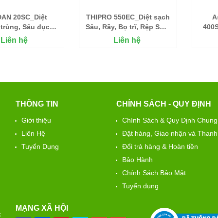
AN 20SC_Diệt
THIPRO 550EC_Diệt sạch
A
 trùng, Sâu đục
Sâu, Rầy, Bọ trĩ, Rệp Sáp,
400S
n, Kiến, Mối
Kiến, Mối, Tuyến Trùng
thố
Liên hệ
Liên hệ
THÔNG TIN
CHÍNH SÁCH - QUY ĐỊNH
Giới thiệu
Chính Sách & Quy Định Chung
Liên Hệ
Đặt hàng, Giao nhận và Thanh
Tuyển Dụng
Đổi trả hàng & Hoàn tiền
Bảo Hành
Chính Sách Bảo Mật
Tuyển dụng
MẠNG XÃ HỘI
c