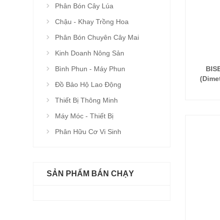
Phân Bón Cây Lúa
Chậu - Khay Trồng Hoa
Phân Bón Chuyên Cây Mai
Kinh Doanh Nông Sản
Bình Phun - Máy Phun
BIS
(Dimet
Đồ Bảo Hộ Lao Động
Fen
g/l)_Ch
Thiết Bị Thông Minh
Tuyến t
Máy Móc - Thiết Bị
trĩ, Rầ
Phân Hữu Cơ Vi Sinh
SẢN PHẨM BÁN CHẠY