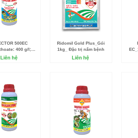
ECTOR 500EC
Ridomil Gold Plus_Gói
hoate: 400 g/l;
1kg_ Đặc trị nấm bệnh
EC_1
obucard: 100
Nhện
Liên hệ
Liên hệ
ai 450ml_Đặc trị
rùng, Rệp Sáp, bọ
y nâu, Bọ xít, Sâu
khoang