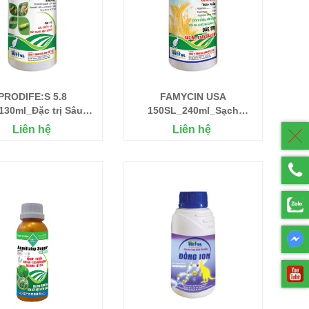
PRODIFE:S 5.8
FAMYCIN USA
30ml_Đặc trị Sâu,
150SL_240ml_Sạch
, Bọ trĩ, Rầy, Rệp
khuẩn, Nấm bệnh, Thán
Liên hệ
Liên hệ
thư, Thối nhũn