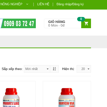
 NÔNG NGHIỆP
LIÊN HỆ
Đăng nhập/Đăng ký
0
GIỎ HÀNG
0
Món
0đ
Sắp xếp theo:
Hiện thị: