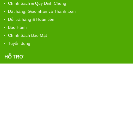
Chính Sách & Quy Định Chung
Đặt hàng, Giao nhận và Thanh toán
Đổi trả hàng & Hoàn tiền
Bảo Hành
Chính Sách Bảo Mật
Tuyển dụng
HỖ TRỢ
Nhân Sự
: 0909.805.538 Mss Hằng
Kinh Doanh:
0962.245.139 Mss Loan
CSKH 24/7:
0979.883.896 Mrs Đình Tuấn
Kỹ Thuật
: 09.09.037.247 Ks Thái
MẠNG XÃ HỘI