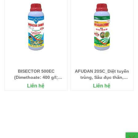
BISECTOR 500EC
AFUDAN 20SC_Diệt tuyến
(Dimethoate: 400 g/l;
trùng, Sâu đục thân,
Fenobucard: 100
Kiến, Mối
Liên hệ
Liên hệ
g/l)_Chai 450ml_Đặc trị
Tuyến trùng, Rệp Sáp, bọ
trĩ, Rầy nâu, Bọ xít, Sâu
khoang