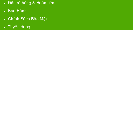
Đổi trả hàng & Hoàn tiền
Bảo Hành
Chính Sách Bảo Mật
Tuyển dụng
HỖ TRỢ
Nhân Sự
: 0909.805.538 Mss Hằng
Kinh Doanh:
0962.245.139 Mss Loan
CSKH 24/7:
0979.883.896 Mrs Đình Tuấn
Kỹ Thuật
: 09.09.037.247 Ks Thái
MẠNG XÃ HỘI