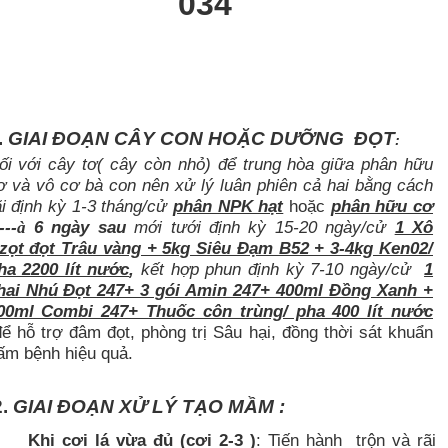
034
.
GIAI ĐOẠN CÂY CON HOẶC DƯỠNG ĐỌT
:
ối với cây tơ( cây còn nhỏ) để trung hòa giữa phân hữu
ơ và vô cơ bà con nên xử lý luân phiên cả hai bằng cách
ãi định kỳ 1-3 tháng/cử
phân NPK hạt
hoặc
phân hữu cơ
---
6 ngày sau
mới tưới định kỳ 15-20 ngày/cử
1 Xô
à
zọt đọt Trâu vàng + 5kg Siêu Đạm B52 + 3-4kg Ken02/
ha 2200 lít nước
,
kết hợp phun định kỳ 7-10 ngày/cử
1
hai Nhú Đọt 247+ 3 gói Amin 247+ 400ml Đồng Xanh +
00ml Combi 247+ Thuốc côn trùng/ pha 400 lít nước
ể hỗ trợ đâm đọt, phòng trị Sâu hại, đồng thời sát khuẩn
ấm bệnh hiệu quả.
.
GIAI ĐOẠN XỬ LÝ TẠO MẦM :
Khi cơi lá vừa đủ (cơi 2-3 )
: Tiến hành trộn và rãi