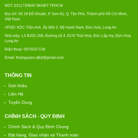
MST: 0311730640 SKHĐT TPHCM
Địa chỉ: Số 28 Đỗ Nhuận, P. Sơn Kỳ, Q. Tân Phú, Thành phố Hồ Chí Minh,
Việt Nam
VPGD: KDC Trần Anh, Ấp Mới 2, Mỹ Hạnh Nam, Đức Hoà, Long An
Nhà máy: Lô B205-206, Đường số 4, KCN Thái Hoà, Đức Lập Hạ, Đức Hoà,
Long An
Điện thoại: 0975037139
Email: thainguyen.qtkd@gmail.com
THÔNG TIN
Giới thiệu
Liên Hệ
Tuyển Dụng
CHÍNH SÁCH - QUY ĐỊNH
Chính Sách & Quy Định Chung
Đặt hàng, Giao nhận và Thanh toán