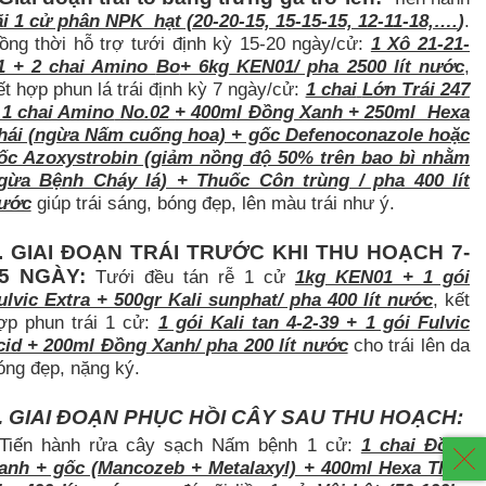
ãi 1 cử phân NPK hạt (20-20-15, 15-15-15, 12-11-18,….
)
.
ồng thời hỗ trợ tưới định kỳ 15-20 ngày/cử:
1 Xô 21-21-
1 + 2 chai Amino
Bo
+ 6kg KEN01/ pha 2500 lít nước
,
ết hợp phun lá trái định kỳ 7 ngày/cử:
1 chai
Lớn Trái 247
 1 chai Amino
No.02
+ 400ml Đồng Xanh + 250ml Hexa
hái (ngừa Nấm cuống hoa) + gốc Defenoconazole hoặc
ốc Azoxystrobin (giảm nồng độ 50% trên bao bì nhằm
gừa Bệnh Cháy lá) + Thuốc Côn trùng / pha 400 lít
ước
giúp trái sáng, bóng đẹp, lên màu trái như ý.
. GIAI ĐOẠN TRÁI TRƯỚC KHI THU HOẠCH 7-
5 NGÀY:
Tưới đều tán rễ 1 cử
1kg KEN01 + 1 gói
ulvic Extra + 500gr Kali sunphat/ pha 400 lít nước
, kết
ợp phun trái 1 cử:
1 gói Kali tan 4-2-39 + 1 gói Fulvic
cid + 200ml Đồng
Xanh
/ pha 200 lít nước
cho trái lên da
́ng đẹp, nặng ký.
. GIAI ĐOẠN PHỤC HỒI CÂY SAU THU HOẠCH:
Tiến hành rửa cây sạch Nấm bệnh 1 cử:
1 chai Đồng
anh + gốc (Mancozeb + Metalaxyl) + 400ml Hexa Thái/