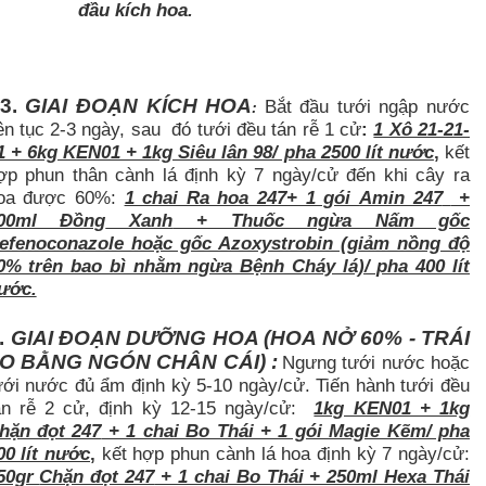
đầu kích hoa.
3.
GIAI ĐOẠN KÍCH HOA
Bắt đầu tưới ngập nước
:
ên tục 2-3 ngày, sau đó tưới đều tán rễ 1 cử
:
1 Xô 21-21-
1 + 6kg KEN01 + 1kg Siêu lân 98/ pha 2500 lít nước
,
kết
ợp phun thân cành lá định kỳ 7 ngày/cử đến khi cây ra
oa được 60%:
1 chai Ra hoa 247+ 1 gói
Amin 247
+
00ml Đồng
Xanh
+ Thuốc ngừa Nấm gốc
efenoconazole hoặc gốc Azoxystrobin (giảm nồng độ
0% trên bao bì nhằm ngừa Bệnh Cháy lá)/ pha 400 lít
ước.
.
GIAI ĐOẠN DƯỠNG HOA (HOA NỞ 60% - TRÁI
O BẰNG NGÓN CHÂN CÁI) :
Ngưng tưới nước hoặc
ưới nước đủ ẩm định kỳ 5-10 ngày/cử. Tiến hành tưới đều
án rễ 2 cử, định kỳ 12-15 ngày/cử:
1kg KEN01 + 1kg
hặn đọt 247
+ 1 chai Bo Thái + 1 gói Magie Kẽm/ pha
00 lít nước
,
kết hợp phun cành lá hoa định kỳ 7 ngày/cử:
50gr
Chặn đọt 247
+ 1 chai Bo Thái + 250ml Hexa Thái