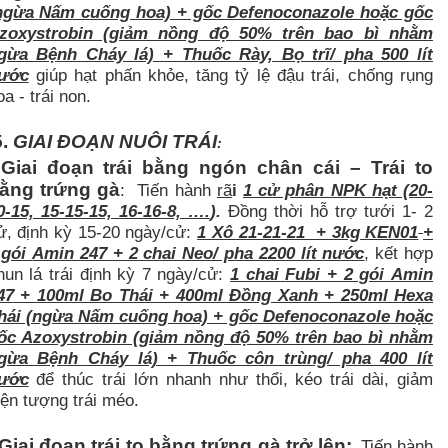
ngừa Nấm cuống hoa) + gốc Defenoconazole hoặc gốc
zoxystrobin (giảm nồng độ 50% trên bao bì nhằm
gừa Bệnh Cháy lá) + Thuốc Rày, Bọ trĩ/ pha 500 lít
ước
giúp hạt phấn khỏe, tăng tỷ lệ đậu trái, chống rụng
oa - trái non.
.
GIAI ĐOẠN NUÔI TRÁI
:
Giai đoạn trái bằng ngón chân cái – Trái to
-
ằng trứng gà
: Tiến hành
rã
i
1 cử phân NPK hạt (20-
0-15, 15-15-15, 16-16-8, ….
).
Đồng thời hỗ trợ tưới 1- 2
ử, định kỳ 15-20 ngày/cử:
1
Xô 21-21-21 + 3kg KEN01
+
 gói
Amin 247
+ 2 chai Neo/ pha 2200 lít nước
, kết hợp
hun lá trái định kỳ 7 ngày/cử:
1 chai
Fubi + 2 gói
Amin
47
+ 100ml Bo Thái + 400ml Đồng Xanh + 250ml Hexa
hái (ngừa Nấm cuống hoa) + gốc Defenoconazole hoặc
ốc Azoxystrobin (giảm nồng độ 50% trên bao bì nhằm
gừa Bệnh Cháy lá) + Thuốc côn trùng/ pha 400 lít
ước
để thúc trái lớn nhanh như thổi, kéo trái dài, giảm
iện tượng trái méo.
 Giai đoạn trái to bằng trứng gà trở lên:
Tiến hành