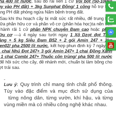
ha 400 lít nước
, sau đó rãi liền 1 cử
Vôi bột (50-100kg
ùy vào PH đất) + 3kg Sunphat Đồng/ 1 công
hỗ trợ làm
ăng PH đất phòng ngừa Nấm bệnh trong đất.
Sau khi thu hoạch cây bị mất sức rất nhiều, để trung hòa
iữa phân hữu cơ và phân vô cơ
(phân hóa học)ta nên tiến
hành rãi 1 cử
phân
NPK
c
huyên Đạm cao
hoặc
phân
ữu cơ
---
4 ngày sau tưới ngay
1
Xô Dzọt đọt Trâu
à
àng
+
5
kg Siêu Đạm B52
+ 2 gói Amin 247 + 3kg
en02/
pha 2500 lít nước
,
kết hợp phun
định kỳ 7 ngày/cử
 chai Nhú Đọt 247+ 3 gói Amin 247+ 1 chai Đồng Xanh
+
1 chai Combi 247+
Thuốc côn trùng/
pha
500 lít nước
để hồi sức cho cây, đẻ nhánh mới, chuẩn bị làm bông cho
ợt trái sau.
Quy trình chỉ mang tính chất phổ thông.
Lưu ý
:
Tùy vào đặc điểm và mục đích sử dụng của
từng nông dân, từng vườn, khí hậu, và từng
vùng miền mà có nhiều công nghệ khác nhau.