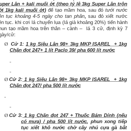
uper Lân + kali muối ớt (theo tỷ lệ 3kg Super Lân trộn
ới 1kg kali muối ớt)
để tạo mầm hoa, sau đó
tưới nước
iên tục khoảng 4-5 ngày cho tan phân
,
sau đó
xiết nước
iên tục. khi cơi lá chuyển lụa (lá già khoảng 20%) tiến hành
hun tạo mầm hoa trên thân – cành – lá 3 cử, định kỳ 7
ày/cử:
Cử 1:
1 kg Siêu Lân 98+ 3kg MKP ISAREL + 1kg
Ø
Chặn đọt 247+ 1 lít Paclo 39/ pha 600 lít nước
Cử 2:
1 kg Siêu Lân 98+ 3kg MKP ISAREL + 1kg
Ø
Chặn đọt 247/ pha 500 lít nước
Cử 3:
1 kg
Chặn đọt 247
+ Thuốc Bám Dính (nếu
Ø
có mưa) / pha 500 lít nước
, phun xong tiếp
tục xiết khô nước chờ cây nhú cựa gà bắt