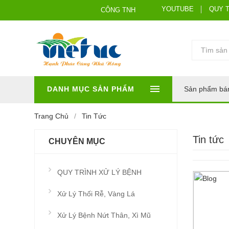
YOUTUBE
QUY 
CÔNG TNHH HÓA SINH VIỆT ÚC
DANH MỤC SẢN PHẨM
Sản phẩm bá
Trang Chủ
Tin Tức
Tin tức
CHUYÊN MỤC
QUY TRÌNH XỬ LÝ BỆNH
Xử Lý Thối Rễ, Vàng Lá
Xử Lý Bệnh Nứt Thân, Xì Mũ