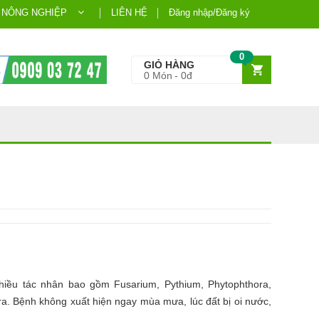
 NÔNG NGHIỆP
LIÊN HỆ
Đăng nhập/Đăng ký
0
GIỎ HÀNG
0
Món
0đ
nhiều tác nhân bao gồm Fusarium, Pythium, Phytophthora,
 ra. Bệnh không xuất hiện ngay mùa mưa, lúc đất bị oi nước,