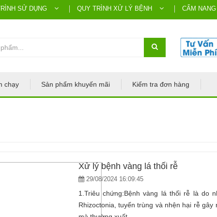
TRÌNH SỬ DỤNG
QUY TRÌNH XỬ LÝ BỆNH
CẨM NANG
n chạy
Sản phẩm khuyến mãi
Kiểm tra đơn hàng
Xử lý bệnh vàng lá thối rễ
29/08/2024 16:09:45
1.Triêu chứng:Bệnh vàng lá thối rễ là do 
Rhizoctonia, tuyến trùng và nhện hại rễ gây
mà thường xuất ...