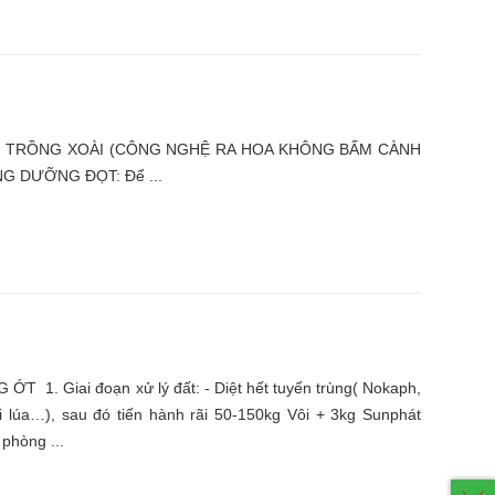
CÔNG NGHỆ RA HOA KHÔNG BẤM CÀNH
G DƯỠNG ĐỌT: Để ...
 xử lý đất: - Diệt hết tuyến trùng( Nokaph,
i lúa…), sau đó tiến hành rãi 50-150kg Vôi + 3kg Sunphát
phòng ...