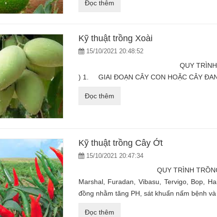
Đọc thêm
Kỹ thuật trồng Xoài
15/10/2021 20:48:52
QUY TRÌNH TRỒNG XOÀI (
) 1. GIAI ĐOẠN CÂY CON HOẶC CÂY ĐAN
Đọc thêm
Kỹ thuật trồng Cây Ớt
15/10/2021 20:47:34
QUY TRÌNH TRỒNG ỚT 1. Giai đoạn
Marshal, Furadan, Vibasu, Tervigo, Bop, Ha
đồng nhằm tăng PH, sát khuẩn nấm bệnh và 
Đọc thêm