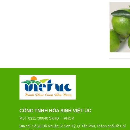
CÔNG TNHH HÓA SINH VIỆT ÚC
MST: 0311730640 SKHĐT TPHCM
Địa chỉ: Số 28 Đỗ Nhuận, P. Sơn Kỳ, Q. Tân Phú, Thành phố Hồ Chí