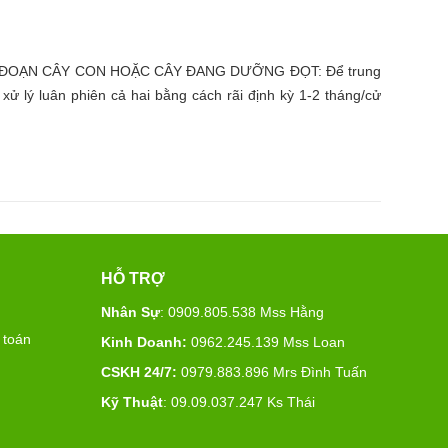
ẠN CÂY CON HOẶC CÂY ĐANG DƯỠNG ĐỌT: Để trung
ử lý luân phiên cả hai bằng cách rãi định kỳ 1-2 tháng/cử
HỖ TRỢ
Nhân Sự
: 0909.805.538 Mss Hằng
 toán
Kinh Doanh:
0962.245.139 Mss Loan
CSKH 24/7:
0979.883.896 Mrs Đình Tuấn
Kỹ Thuật
: 09.09.037.247 Ks Thái